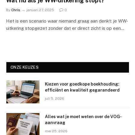
Wat nu als je WW-uitkering stopt?
By
Chris
januari 27, 2025
0
Het is een scenario waar niemand graag aan denkt: je WW-
uitkering stopgezet zonder dat er direct zicht is op een…
ONZE KEUZES
Kiezen voor goedkope boekhouding:
efficiënt en kwaliteit gegarandeerd
juli 5, 2026
Alles wat je moet weten over de VOG-
aanvraag
mei 25, 2026